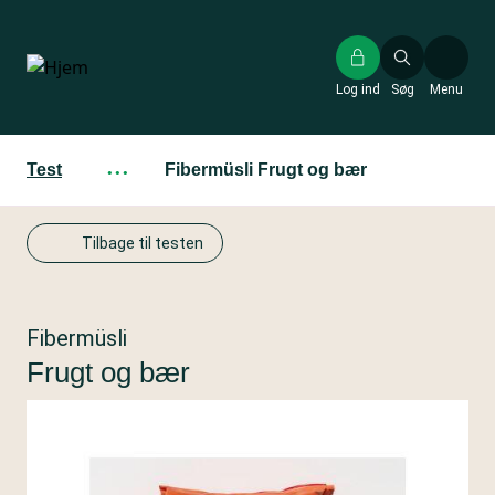
Gå
til
hovedindhold
Log ind
Søg
Menu
Test
···
Fibermüsli Frugt og bær
Tilbage til testen
Fibermüsli
Frugt og bær