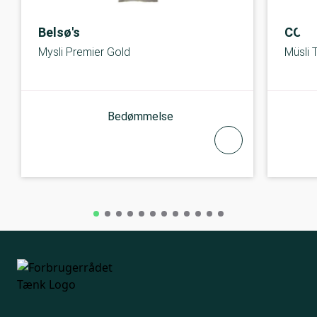
Belsø's
COO
Mysli Premier Gold
Müsli T
Bedømmelse