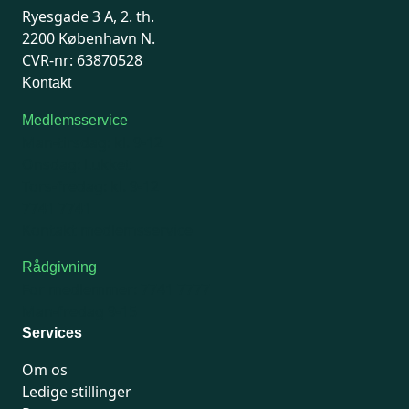
Ryesgade 3 A, 2. th.
2200 København N.
CVR-nr: 63870528
Kontakt
Medlemsservice
Man-tirsdag: kl. 9-12
Onsdag: Lukket
Tors-fredag: kl. 9-12
7741 7741
Kontakt medlemsservice
Rådgivning
For medlemmer: 7741 7777
Man-fredag 9-15
Services
Om os
Ledige stillinger