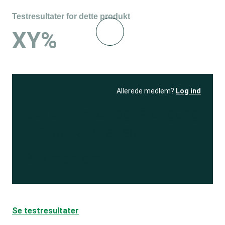
Testresultater for dette produkt
XY%
Allerede medlem?
Log ind
Se resultatet
og få adgang
til 150+ andre test
Bliv medlem
Se testresultater