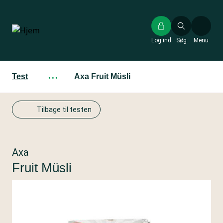
Gå
til
hovedindhold
Log ind
Søg
Menu
Test
···
Axa Fruit Müsli
Tilbage til testen
Axa
Fruit Müsli