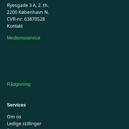
Ryesgade 3 A, 2. th.
2200 København N.
CVR-nr: 63870528
Kontakt
Medlemsservice
Man-tirsdag: kl. 9-12
Onsdag: Lukket
Tors-fredag: kl. 9-12
7741 7741
Kontakt medlemsservice
Rådgivning
For medlemmer: 7741 7777
Man-fredag 9-15
Services
Om os
Ledige stillinger