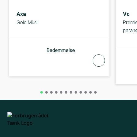
Axa
Vores
Gold Müsli
Premie
paran
Bedømmelse