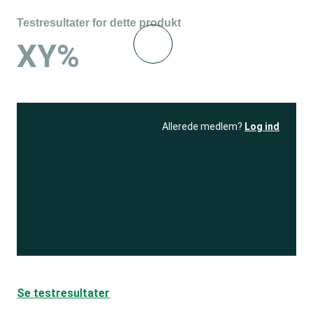
Testresultater for dette produkt
XY%
Allerede medlem?
Log ind
Se resultatet
og få adgang
til 150+ andre test
Bliv medlem
Se testresultater