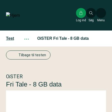
Gå
til
hovedindhold
Log ind
Søg
Menu
Test
···
OiSTER Fri Tale - 8 GB data
Tilbage til testen
OiSTER
Fri Tale - 8 GB data