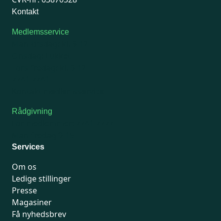
Kontakt
Medlemsservice
Man-tirsdag: kl. 9-12
Onsdag: Lukket
Tors-fredag: kl. 9-12
7741 7741
Kontakt medlemsservice
Rådgivning
For medlemmer: 7741 7777
Man-fredag 9-15
Services
Om os
Ledige stillinger
Presse
Magasiner
Få nyhedsbrev