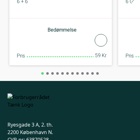
6 + 6
6 GB + 
Bedømmelse
59 Kr.
Pris
Pris
Ryesgade 3 A, 2. th.
2200 København N.
CVR-nr: 63870528