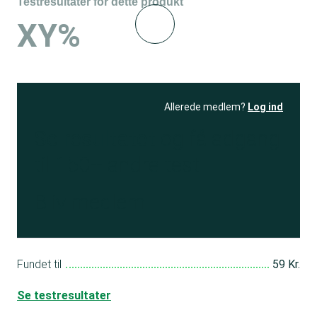
Testresultater for dette produkt
XY%
Allerede medlem?
Log ind
Se resultatet
og få adgang
til 150+ andre test
Bliv medlem
Fundet til
59 Kr.
Se testresultater