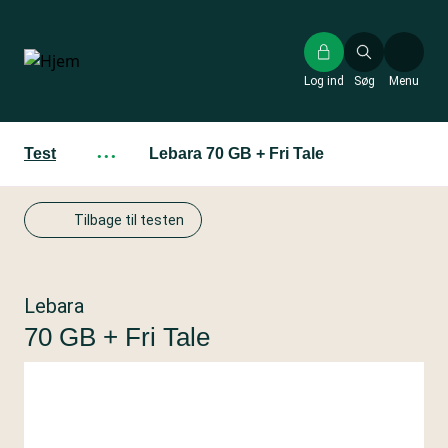
Gå
til
hovedindhold
Log ind
Søg
Menu
Test
···
Lebara 70 GB + Fri Tale
Tilbage til testen
Lebara
70 GB + Fri Tale