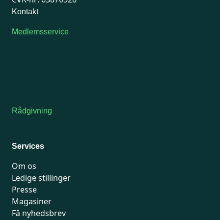
Kontakt
Medlemsservice
Man-tirsdag: kl. 9-12
Onsdag: Lukket
Tors-fredag: kl. 9-12
7741 7741
Kontakt medlemsservice
Rådgivning
For medlemmer: 7741 7777
Man-fredag 9-15
Services
Om os
Ledige stillinger
Presse
Magasiner
Få nyhedsbrev