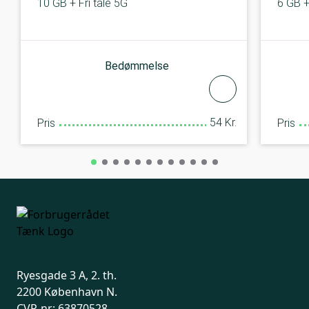
10 GB + Fri tale 5G
6 GB + 
Bedømmelse
54 Kr.
Pris
Pris
Ryesgade 3 A, 2. th.
2200 København N.
CVR-nr: 63870528