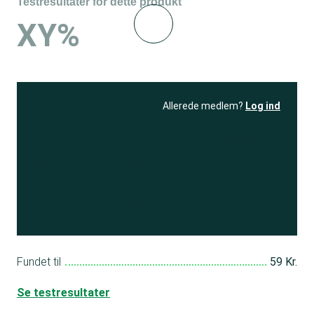
Testresultater for dette produkt
XY%
Allerede medlem?
Log ind
Se resultatet
og få adgang
til 150+ andre test
Bliv medlem
Fundet til
59 Kr.
Se testresultater