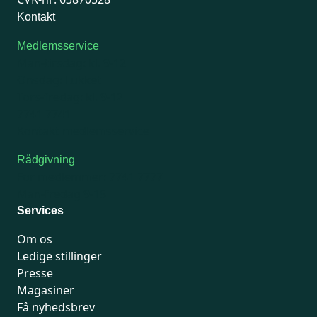
Kontakt
Medlemsservice
Man-tirsdag: kl. 9-12
Onsdag: Lukket
Tors-fredag: kl. 9-12
7741 7741
Kontakt medlemsservice
Rådgivning
For medlemmer: 7741 7777
Man-fredag 9-15
Services
Om os
Ledige stillinger
Presse
Magasiner
Få nyhedsbrev