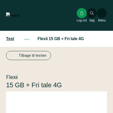
Gå
til
hovedindhold
Log ind
Søg
Menu
Test
···
Flexii 15 GB + Fri tale 4G
Tilbage til testen
Flexii
15 GB + Fri tale 4G