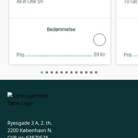
All in One 59
10 GB 
Bedømmelse
59 Kr.
Pris
Pris
Ryesgade 3 A, 2. th.
2200 København N.
CVR-nr: 63870528