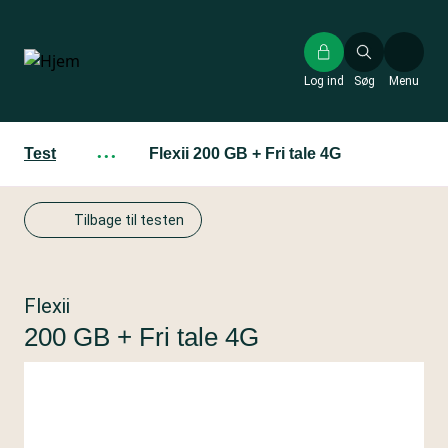
Gå
til
hovedindhold
Log ind
Søg
Menu
Test
···
Flexii 200 GB + Fri tale 4G
Tilbage til testen
Flexii
200 GB + Fri tale 4G