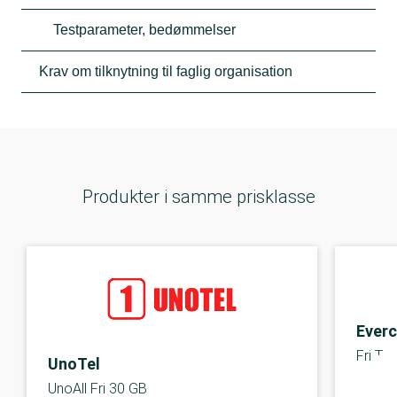
Testparameter, bedømmelser
Krav om tilknytning til faglig organisation
Produkter i samme prisklasse
Everc
Fri Ta
UnoTel
UnoAll Fri 30 GB