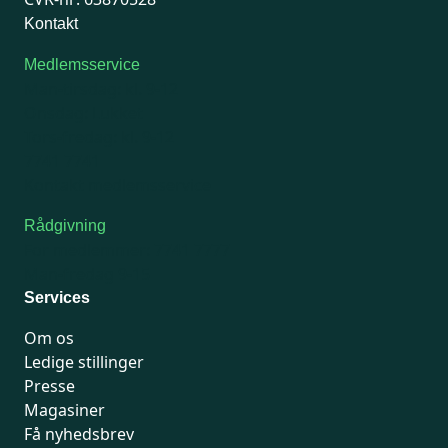
Kontakt
Medlemsservice
Man-tirsdag: kl. 9-12
Onsdag: Lukket
Tors-fredag: kl. 9-12
7741 7741
Kontakt medlemsservice
Rådgivning
For medlemmer: 7741 7777
Man-fredag 9-15
Services
Om os
Ledige stillinger
Presse
Magasiner
Få nyhedsbrev