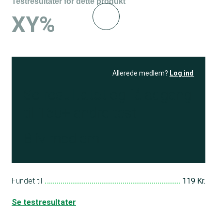
Testresultater for dette produkt
XY%
Allerede medlem?
Log ind
Se resultatet
og få adgang
til 150+ andre test
Bliv medlem
Fundet til
119 Kr.
Se testresultater