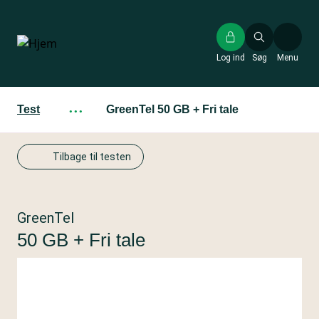
Gå
til
hovedindhold
Log ind
Søg
Menu
Test
···
GreenTel 50 GB + Fri tale
Tilbage til testen
GreenTel
50 GB + Fri tale