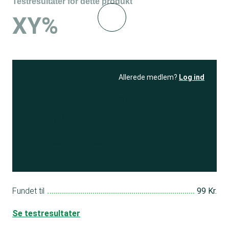
Testresultater for dette produkt
XY%
Allerede medlem?
Log ind
Se resultatet
og få adgang
til 150+ andre test
Bliv medlem
Fundet til
99 Kr.
Se testresultater