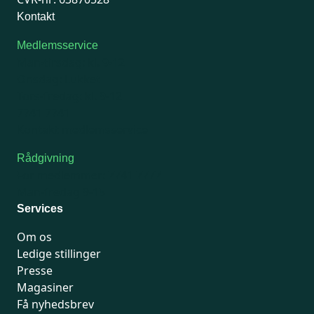
Kontakt
Medlemsservice
Man-tirsdag: kl. 9-12
Onsdag: Lukket
Tors-fredag: kl. 9-12
7741 7741
Kontakt medlemsservice
Rådgivning
For medlemmer: 7741 7777
Man-fredag 9-15
Services
Om os
Ledige stillinger
Presse
Magasiner
Få nyhedsbrev