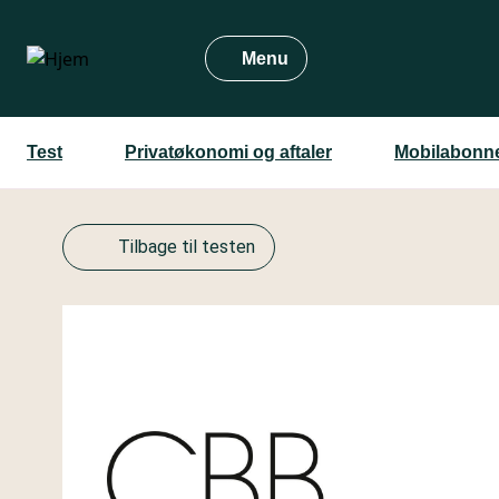
Gå
til
Menu
hovedindhold
Test
Privatøkonomi og aftaler
Mobilabonn
Tilbage til testen