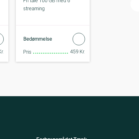
Fri tale 100 GB med 6
streaming
Bedømmelse
r.
459 Kr.
Pris