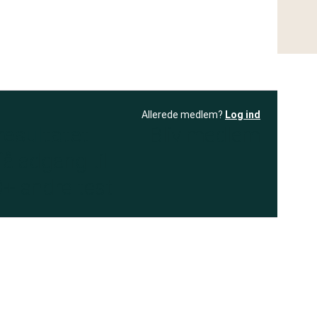
Allerede medlem?
Log ind
resultatet
Bliv medlem
få adgang til
+ andre test
.