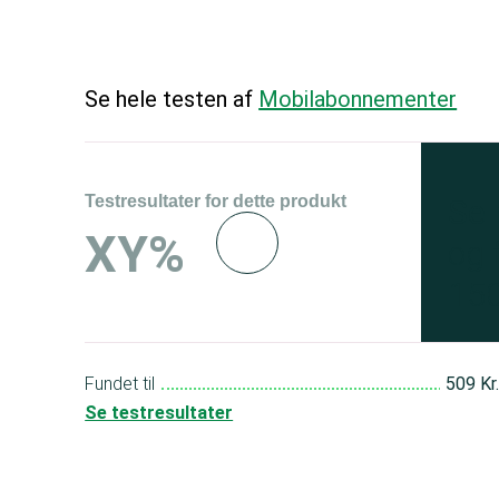
Se hele testen af
Mobilabonnementer
Testresultater for dette produkt
Se 
XY%
og 
150
Fundet til
509 Kr
Se testresultater