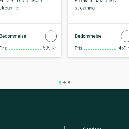
Fri tale fri data med 6
Fri tale fri data med 5
streaming
streaming
Bedømmelse
Bedømmelse
509 Kr.
459 K
Pris
Pris