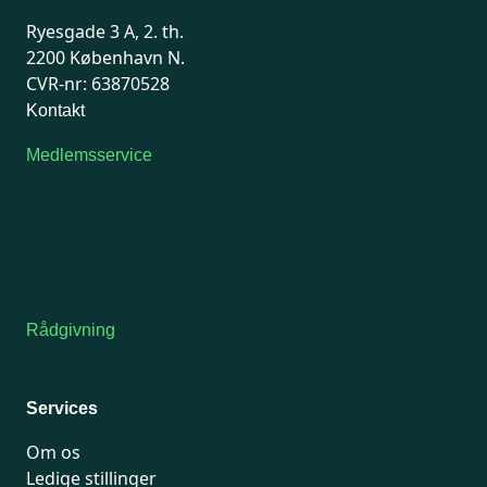
Ryesgade 3 A, 2. th.
2200 København N.
CVR-nr: 63870528
Kontakt
Medlemsservice
Man-tirsdag: kl. 9-12
Onsdag: Lukket
Tors-fredag: kl. 9-12
7741 7741
Kontakt medlemsservice
Rådgivning
For medlemmer: 7741 7777
Man-fredag 9-15
Services
Om os
Ledige stillinger