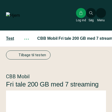
Gå
til
hovedindhold
Log ind
Søg
Menu
Test
···
CBB Mobil Fri tale 200 GB med 7 strea
Tilbage til testen
CBB Mobil
Fri tale 200 GB med 7 streaming