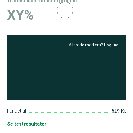
Testresultater for dette produkt
XY%
Allerede medlem?
Log ind
Se resultatet
og få adgang
til 150+ andre test
Bliv medlem
Fundet til
529 Kr.
Se testresultater