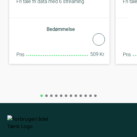
Fri tale fri data med 6 streaming
Fri ta
Bedømmelse
509 Kr.
Pris
Pris