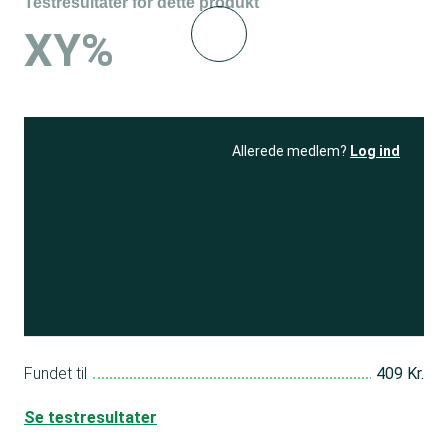
Testresultater for dette produkt
XY%
Allerede medlem?
Log ind
Se resultatet
og få adgang
til 150+ andre test
Bliv medlem
Fundet til
409 Kr.
Se testresultater