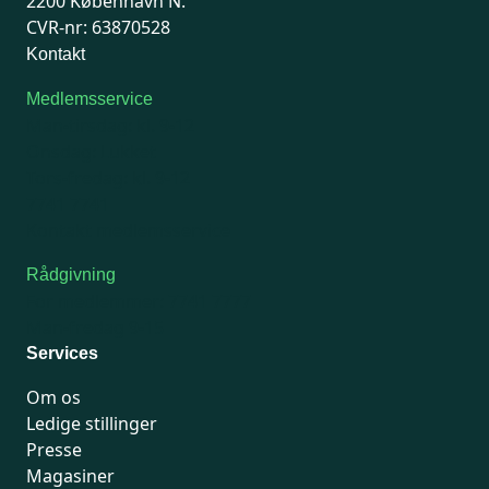
2200 København N.
CVR-nr: 63870528
Kontakt
Medlemsservice
Man-tirsdag: kl. 9-12
Onsdag: Lukket
Tors-fredag: kl. 9-12
7741 7741
Kontakt medlemsservice
Rådgivning
For medlemmer: 7741 7777
Man-fredag 9-15
Services
Om os
Ledige stillinger
Presse
Magasiner