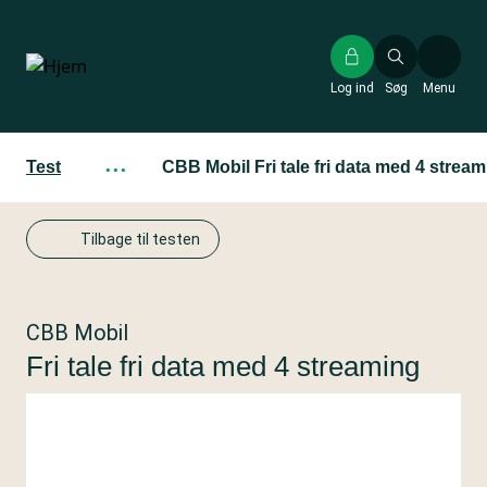
Gå
til
hovedindhold
Log ind
Søg
Menu
Test
···
CBB Mobil Fri tale fri data med 4 strea
Tilbage til testen
CBB Mobil
Fri tale fri data med 4 streaming