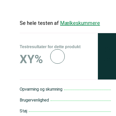
Se hele testen af
Mælkeskummere
Testresultater for dette produkt
Se 
XY%
og 
150
Opvarming og skumning
Brugervenlighed
Støj