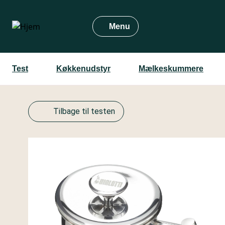
Gå
til
Menu
hovedindhold
Test
Køkkenudstyr
Mælkeskummere
Tilbage til testen