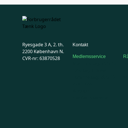
Ryesgade 3 A, 2. th.
Kontakt
2200 København N.
Medlemsservice
Rå
CVR-nr: 63870528
Man-tirsdag: kl. 9-12
F
Onsdag: Lukket
7
Tors-fredag: kl. 9-12
Ma
7741 7741
Kontakt
medlemsservice