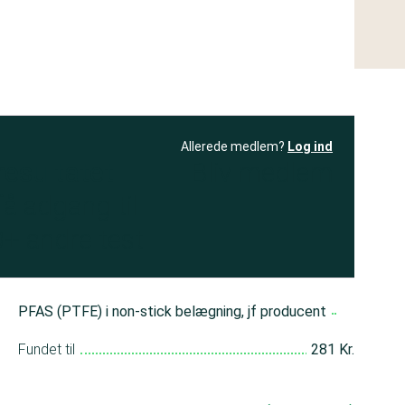
Allerede medlem?
Log ind
resultatet
Bliv medlem
få adgang til
+ andre test
PFAS (PTFE) i non-stick belægning, jf producent
Fundet til
281 Kr.