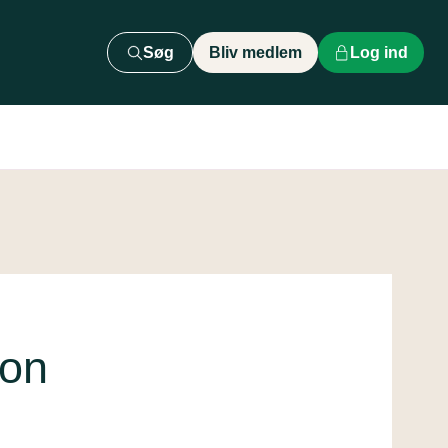
Søg
Bliv medlem
Log ind
ion