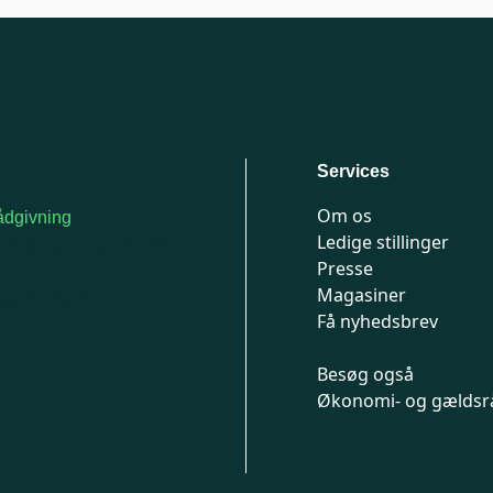
Services
Om os
dgivning
Ledige stillinger
or medlemmer: 7741
Presse
777
Magasiner
n-fredag 9-15
Få nyhedsbrev
Besøg også
Økonomi- og gældsr