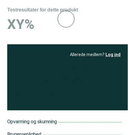
Testresultater for dette produkt
XY%
Allerede medlem?
Log ind
Se resultatet
og få adgang
til 150+ andre test
Bliv medlem
Opvarming og skumning
Brugervenlighed