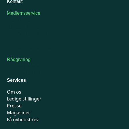
Kontakt
Medlemsservice
Man-tirsdag: kl. 9-12
Onsdag: Lukket
Tors-fredag: kl. 9-12
7741 7741
Kontakt medlemsservice
Rådgivning
For medlemmer: 7741 7777
Man-fredag 9-15
Services
Om os
Ledige stillinger
Presse
Magasiner
Få nyhedsbrev