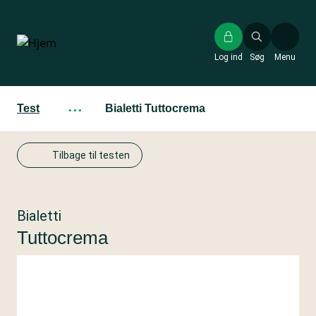
Gå
til
hovedindhold
Log ind
Søg
Menu
Test
···
Bialetti Tuttocrema
Tilbage til testen
Bialetti
Tuttocrema