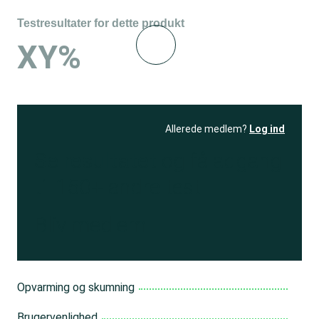
Testresultater for dette produkt
XY%
Allerede medlem?
Log ind
Se resultatet
og få adgang
til 150+ andre test
Bliv medlem
Opvarming og skumning
Brugervenlighed