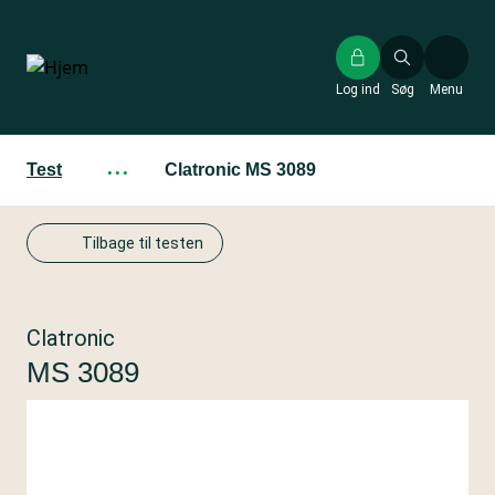
Gå
til
hovedindhold
Log ind
Søg
Menu
Test
···
Clatronic MS 3089
Tilbage til testen
Clatronic
MS 3089