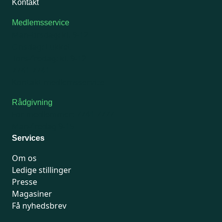
Kontakt
Medlemsservice
Man-tirsdag: kl. 9-12
Onsdag: Lukket
Tors-fredag: kl. 9-12
7741 7741
Kontakt medlemsservice
Rådgivning
For medlemmer: 7741 7777
Man-fredag 9-15
Services
Om os
Ledige stillinger
Presse
Magasiner
Få nyhedsbrev