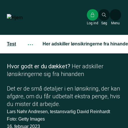
Gå
til
hovedindhold
Log ind
Søg
Menu
Test
···
Her adskiller lønsikringerne fra hinand
Hvor godt er du dækket?
Her adskiller
lønsikringerne
sig
fra hinanden
Det er de små detaljer i en lønsikring, der kan
afgøre, om du får udbetalt ekstra penge, hvis
du mister dit arbejde.
Lars Nøhr Andresen, testansvarlig David Reinhardt
Foto: Getty Images
16. februar 2023