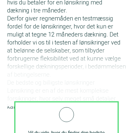
hvis du betaler for en lønsikring med
dækning i tre måneder.
Derfor giver regnemåden en testmæssig
fordel for de lønsikringer, hvor det kun er
muligt at tegne 12 måneders dækning. Det
forholder vi os til i
testen af lønsikringer
ved
at belønne de selskaber, som tilbyder
forbrugerne fleksibilitet ved at kunne vælge
forskellige dækningsperioder, i bedømmelsen
af betingelserne.
De bedste og billigste lønsikringer
Lønsikring er en af de mest komplekse
forsikringer, hvor selv meget små detaljer
kan få stor betydning for din økonomi.
Vil du vide, hvor du finder den bedste