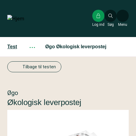
Gå
til
hovedindhold
Log ind
Søg
Menu
Test
···
Øgo Økologisk leverpostej
Tilbage til testen
Øgo
Økologisk leverpostej