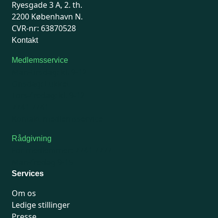
Ryesgade 3 A, 2. th.
2200 København N.
CVR-nr: 63870528
Kontakt
Medlemsservice
Man-tirsdag: kl. 9-12
Onsdag: Lukket
Tors-fredag: kl. 9-12
7741 7741
Kontakt medlemsservice
Rådgivning
For medlemmer: 7741 7777
Man-fredag 9-15
Services
Om os
Ledige stillinger
Presse