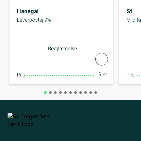
Hanegal
Stryh
Leverpostej 9%
Mild f
Bedømmelse
19 Kr.
Pris
Pris