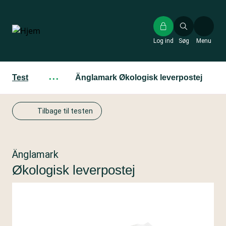
Gå
til
hovedindhold
Log ind
Søg
Menu
Test
···
Änglamark Økologisk leverpostej
Tilbage til testen
Änglamark
Økologisk leverpostej