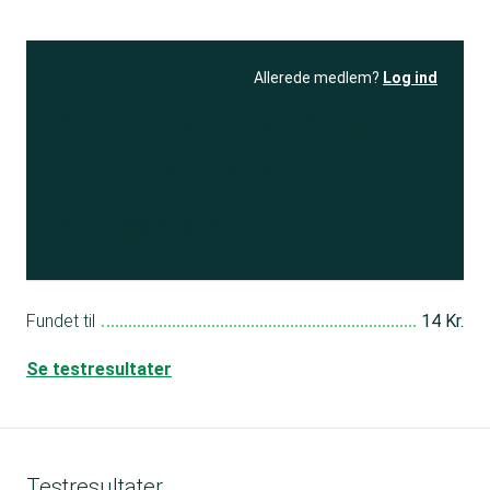
Allerede medlem?
Log ind
Se resultatet
og få adgang
til 150+ andre test
Bliv medlem
Fundet til
14 Kr.
Se testresultater
Testresultater