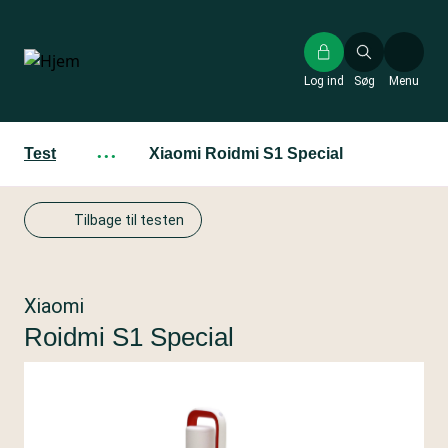
Gå
til
hovedindhold
Log ind
Søg
Menu
Test
···
Xiaomi Roidmi S1 Special
Tilbage til testen
Xiaomi
Roidmi S1 Special