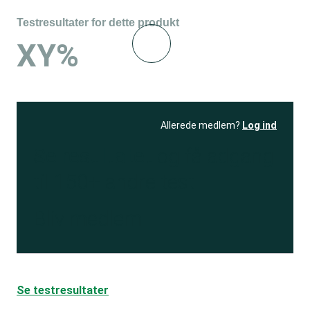
Testresultater for dette produkt
XY%
Allerede medlem?
Log ind
Se resultatet
og få adgang
til 150+ andre test
Bliv medlem
Se testresultater