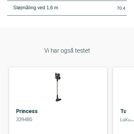
Støjmåling ved 1,6 m
70,4
Vi har også testet
Princess
Turb
339480
Lux30