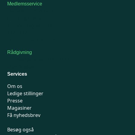
Medlemsservice
Man-tirsdag: kl. 9-12
Onsdag: Lukket
Tors-fredag: kl. 9-12
7741 7741
Kontakt medlemsservice
Rådgivning
For medlemmer: 7741 7777
Man-fredag 9-15
Services
Om os
Ledige stillinger
Presse
Magasiner
Få nyhedsbrev
Besøg også