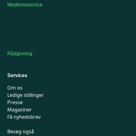
Medlemsservice
Man-tirsdag: kl. 9-12
Onsdag: Lukket
Tors-fredag: kl. 9-12
7741 7741
Kontakt medlemsservice
Rådgivning
For medlemmer: 7741 7777
Man-fredag 9-15
Services
Om os
Ledige stillinger
Presse
Magasiner
Få nyhedsbrev
Besøg også