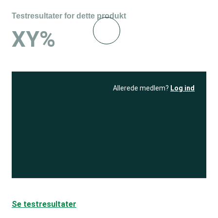
Testresultater for dette produkt
XY%
Allerede medlem?
Log ind
Se resultatet
og få adgang
til 150+ andre test
Bliv medlem
Se testresultater