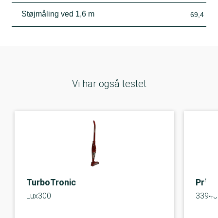
Støjmåling ved 1,6 m
69,4
Vi har også testet
TurboTronic
Princ
Lux300
33948