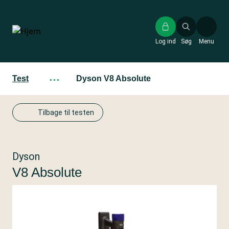
Gå
til
hovedindhold
Log ind
Søg
Menu
Test
···
Dyson V8 Absolute
Tilbage til testen
Dyson
V8 Absolute