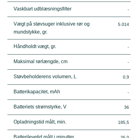
Vaskbart udblæsningsfilter
-
Vægt på støvsuger inklusive rør og
5.014
mundstykke, gr.
Håndholdt vægt, gr.
-
Maksimal rørlængde, cm
-
Støvbeholderens volumen, L
0,9
Batterikapacitet, mAh
-
Batteriets strømstyrke, V
36
Opladningstid målt, min.
185,5
Batterilevetid målt i minutter
26,0