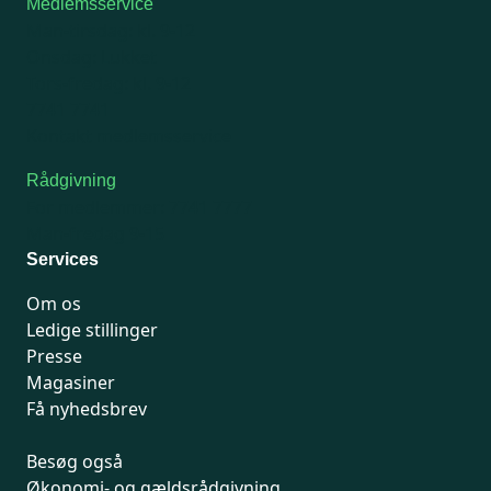
Medlemsservice
Man-tirsdag: kl. 9-12
Onsdag: Lukket
Tors-fredag: kl. 9-12
7741 7741
Kontakt medlemsservice
Rådgivning
For medlemmer: 7741 7777
Man-fredag 9-15
Services
Om os
Ledige stillinger
Presse
Magasiner
Få nyhedsbrev
Besøg også
Økonomi- og gældsrådgivning