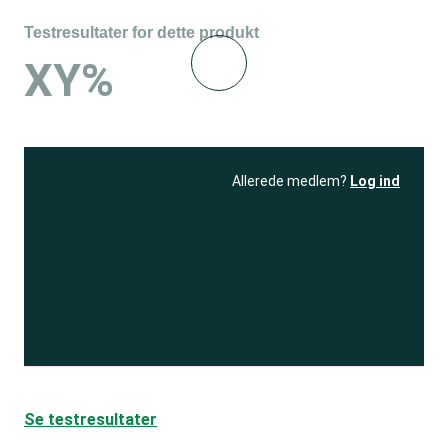
Testresultater for dette produkt
XY%
Allerede medlem?
Log ind
Se resultatet
og få adgang
til 150+ andre test
Bliv medlem
Se testresultater