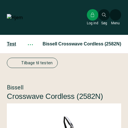
Gå
til
hovedindhold
Log ind
Søg
Menu
Test
···
Bissell Crosswave Cordless (2582N)
Tilbage til testen
Bissell
Crosswave Cordless (2582N)