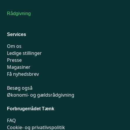
Kontakt medlemsservice
Rådgivning
For medlemmer: 7741 7777
Man-fredag 9-15
Services
Om os
Ledige stillinger
Presse
Magasiner
Få nyhedsbrev
Besøg også
Økonomi- og gældsrådgivning
Forbrugerrådet Tænk
FAQ
Cookie- og privatlivspolitik