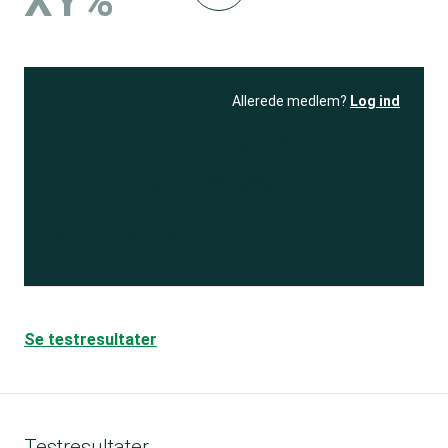
XY%
Allerede medlem?
Log ind
Se resultatet
og få adgang
til 150+ andre test
Bliv medlem
Se testresultater
Testresultater