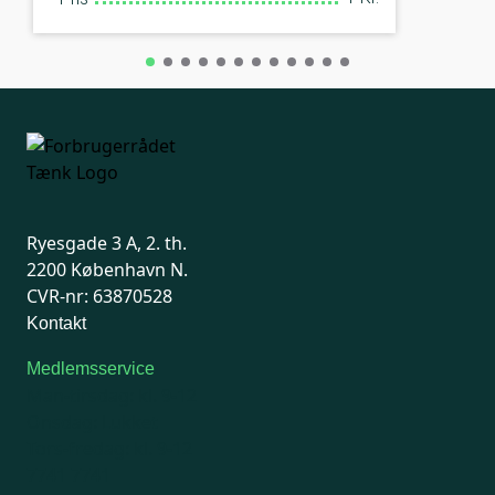
Ryesgade 3 A, 2. th.
2200 København N.
CVR-nr: 63870528
Kontakt
Medlemsservice
Man-tirsdag: kl. 9-12
Onsdag: Lukket
Tors-fredag: kl. 9-12
7741 7741