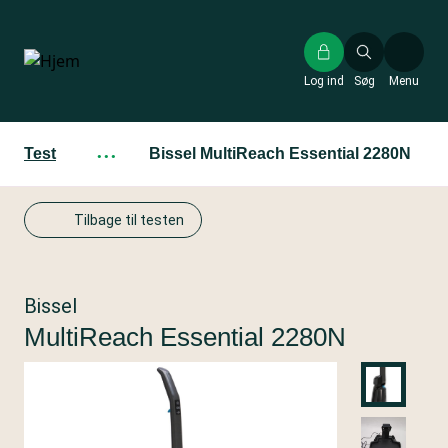
Gå
til
hovedindhold
Log ind
Søg
Menu
Test
···
Bissel MultiReach Essential 2280N
Tilbage til testen
Bissel
MultiReach Essential 2280N