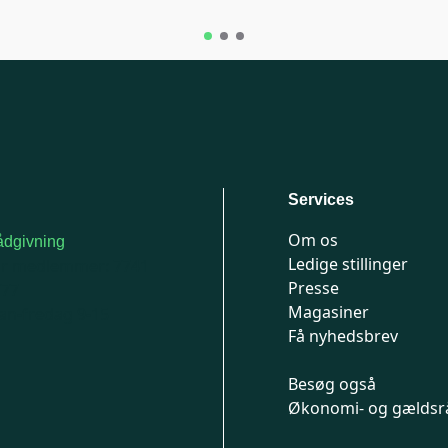
Services
Om os
dgivning
Ledige stillinger
or medlemmer: 7741
Presse
777
Magasiner
n-fredag 9-15
Få nyhedsbrev
Besøg også
Økonomi- og gældsr