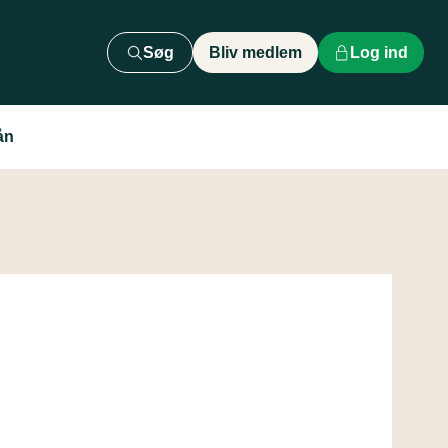
Søg
Bliv medlem
Log ind
ån