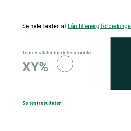
Se hele testen af
Lån til energiforbedringe
Testresultater for dette produkt
Se 
XY%
og 
150
Se testresultater