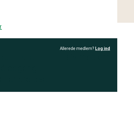
r
Allerede medlem?
Log ind
resultatet
Bliv medlem
få adgang til
+ andre test