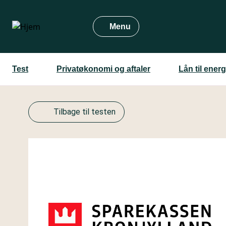
Gå
til
Menu
hovedindhold
Test
Privatøkonomi og aftaler
Lån til ener
Tilbage til testen