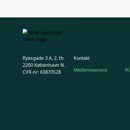
Ryesgade 3 A, 2. th.
Kontakt
2200 København N.
Medlemsservice
Rå
CVR-nr: 63870528
Man-tirsdag: kl. 9-12
F
Onsdag: Lukket
7
Tors-fredag: kl. 9-12
Ma
7741 7741
Kontakt
medlemsservice