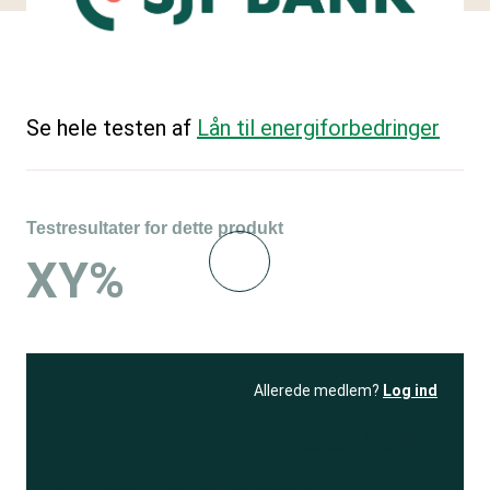
Se hele testen af
Lån til energiforbedringer
Testresultater for dette produkt
XY%
Allerede medlem?
Log ind
Se resultatet
og få adgang
til 150+ andre test