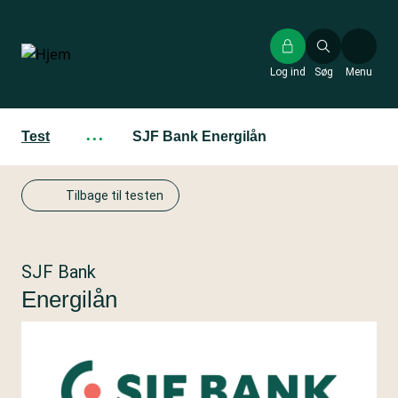
Gå
til
hovedindhold
Log ind
Søg
Menu
Test
···
SJF Bank Energilån
Tilbage til testen
SJF Bank
Energilån