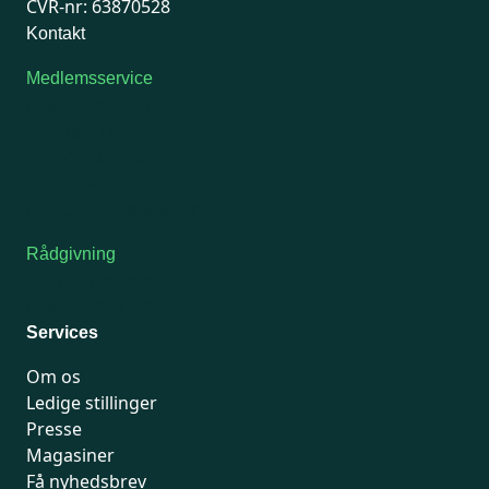
CVR-nr: 63870528
Kontakt
Medlemsservice
Man-tirsdag: kl. 9-12
Onsdag: Lukket
Tors-fredag: kl. 9-12
7741 7741
Kontakt medlemsservice
Rådgivning
For medlemmer: 7741 7777
Man-fredag 9-15
Services
Om os
Ledige stillinger
Presse
Magasiner
Få nyhedsbrev