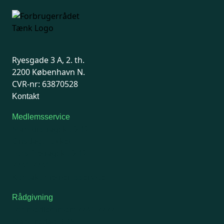
Ryesgade 3 A, 2. th.
2200 København N.
CVR-nr: 63870528
Kontakt
Medlemsservice
Man-tirsdag: kl. 9-12
Onsdag: Lukket
Tors-fredag: kl. 9-12
7741 7741
Kontakt medlemsservice
Rådgivning
For medlemmer: 7741 7777
Man-fredag 9-15