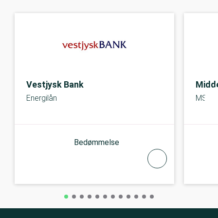
Vestjysk Bank
Midde
Energilån
MS Ene
Bedømmelse