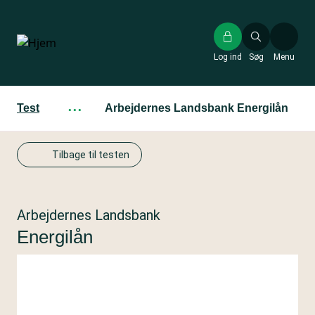
Gå
til
hovedindhold
Log ind
Søg
Menu
Test
···
Arbejdernes Landsbank Energilån
Tilbage til testen
Arbejdernes Landsbank
Energilån