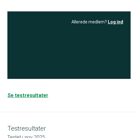
Allerede medlem?
Log ind
Se resultatet
og få adgang
til 150+ andre test
Bliv medlem
Se testresultater
Testresultater
Testet i
nov 2025