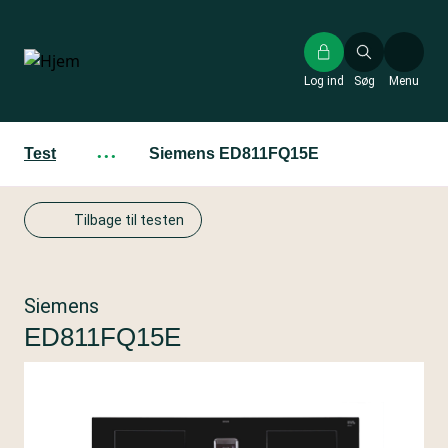
Gå
til
hovedindhold
Log ind
Søg
Menu
Test
···
Siemens ED811FQ15E
Tilbage til testen
Siemens
ED811FQ15E