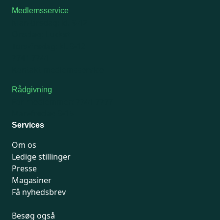
Medlemsservice
Man-tirsdag: kl. 9-12
Onsdag: Lukket
Tors-fredag: kl. 9-12
7741 7741
Kontakt medlemsservice
Rådgivning
For medlemmer: 7741 7777
Man-fredag 9-15
Services
Om os
Ledige stillinger
Presse
Magasiner
Få nyhedsbrev
Besøg også