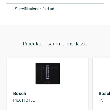
Specifikationer, fold ud
Produkter i samme prisklasse
Bosch
Bosc
PIE611B15E
PVQ7