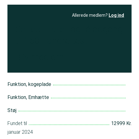
Allerede medlem?
Log ind
Se resultatet
og få adgang
til 150+ andre test
Bliv medlem
Funktion, kogeplade
Funktion, Emhætte
Støj
Fundet til
12999 Kr.
januar 2024