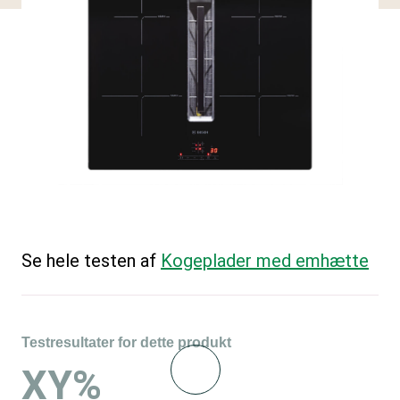
Se hele testen af
Kogeplader med emhætte
Testresultater for dette produkt
XY%