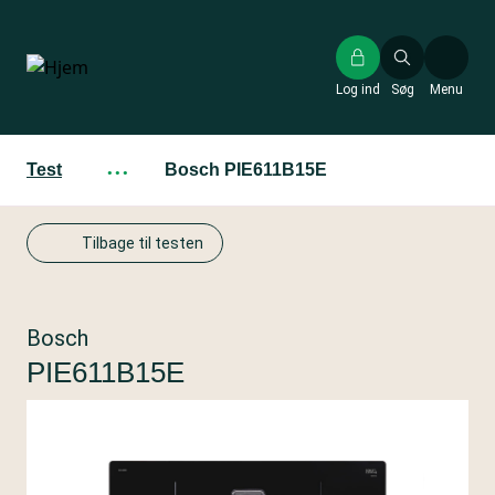
Gå
til
hovedindhold
Log ind
Søg
Menu
Test
···
Bosch PIE611B15E
Tilbage til testen
Bosch
PIE611B15E