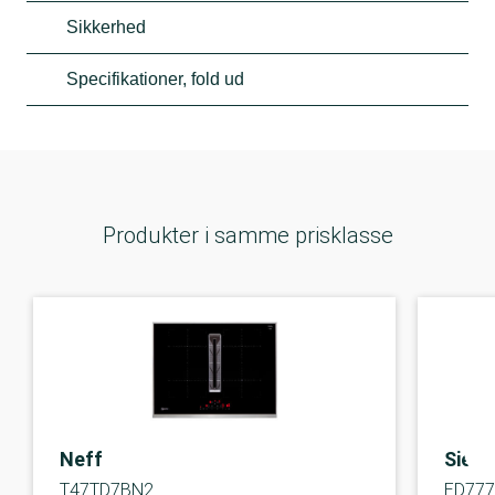
Sikkerhed
Specifikationer, fold ud
Produkter i samme prisklasse
Neff
Siem
T47TD7BN2
ED77