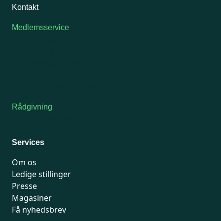
Kontakt
Medlemsservice
Man-tirsdag: kl. 9-12
Onsdag: Lukket
Tors-fredag: kl. 9-12
7741 7741
Kontakt medlemsservice
Rådgivning
For medlemmer: 7741 7777
Man-fredag 9-15
Services
Om os
Ledige stillinger
Presse
Magasiner
Få nyhedsbrev