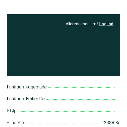
Allerede medlem?
Log ind
Se resultatet
og få adgang
til 150+ andre test
Bliv medlem
Funktion, kogeplade
Funktion, Emhætte
Støj
Fundet til
12388 Kr.