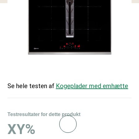
Se hele testen af
Kogeplader med emhætte
Testresultater for dette produkt
XY%