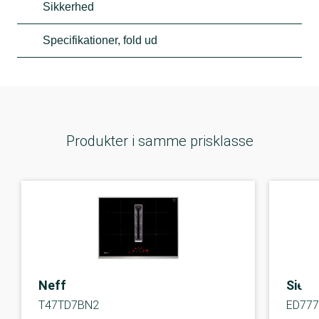
Sikkerhed
Specifikationer, fold ud
Produkter i samme prisklasse
Neff
Siem
T47TD7BN2
ED77