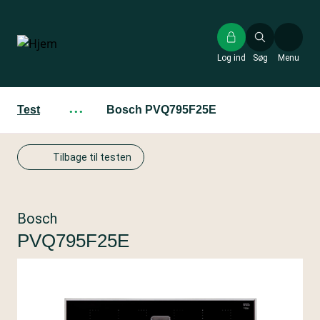
Gå
til
hovedindhold
Log ind
Søg
Menu
Test
···
Bosch PVQ795F25E
Tilbage til testen
Bosch
PVQ795F25E