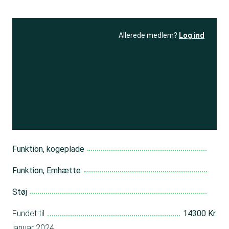
Allerede medlem?
Log ind
Se resultatet
og få adgang
til 150+ andre test
Bliv medlem
Funktion, kogeplade
Funktion, Emhætte
Støj
Fundet til
14300 Kr.
januar 2024