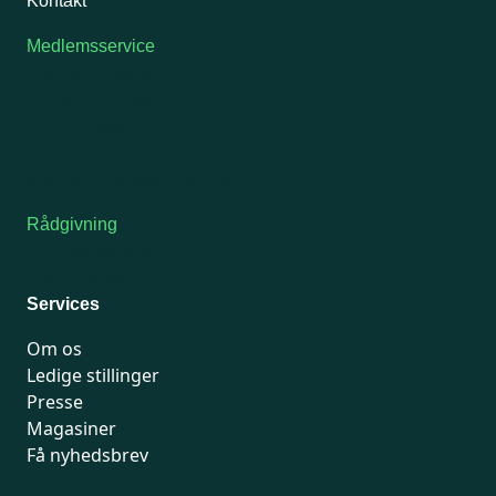
Kontakt
Medlemsservice
Man-tirsdag: kl. 9-12
Onsdag: Lukket
Tors-fredag: kl. 9-12
7741 7741
Kontakt medlemsservice
Rådgivning
For medlemmer: 7741 7777
Man-fredag 9-15
Services
Om os
Ledige stillinger
Presse
Magasiner
Få nyhedsbrev