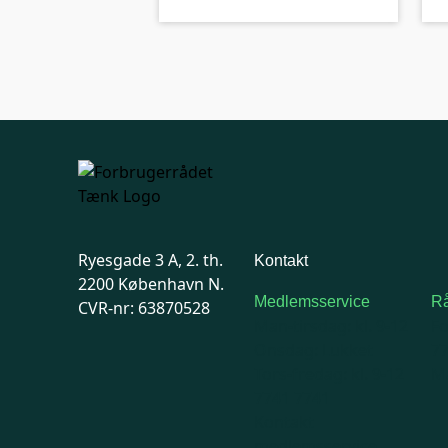
Ryesgade 3 A, 2. th.
Kontakt
2200 København N.
Medlemsservice
Rå
CVR-nr: 63870528
Man-tirsdag: kl. 9-12
F
Onsdag: Lukket
7
Tors-fredag: kl. 9-12
Ma
7741 7741
Kontakt
medlemsservice