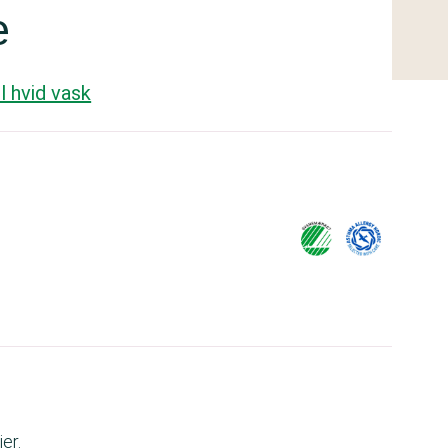
e
l hvid vask
er.