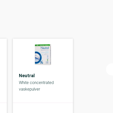
Neutral
White concentrated
vaskepulver
A-kolbe
A-