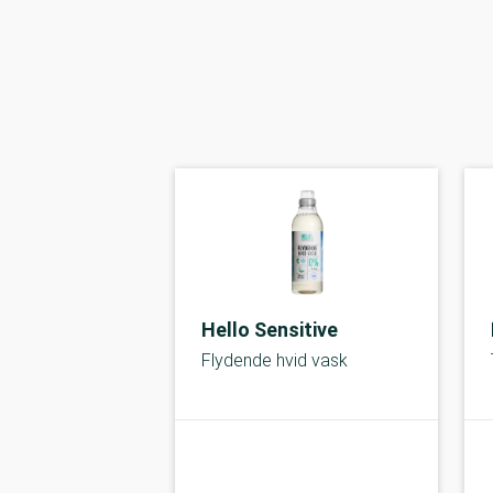
Hello Sensitive
Flydende hvid vask
kolbe
A-kolbe