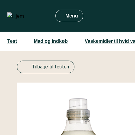
Gå
til
Menu
hovedindhold
Test
Mad og indkøb
Vaskemidler til hvid v
Tilbage til testen