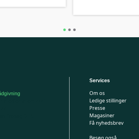
Services
Om os
dgivning
Ledige stillinger
or medlemmer: 7741
Presse
777
Magasiner
n-fredag 9-15
Få nyhedsbrev
Besøg også