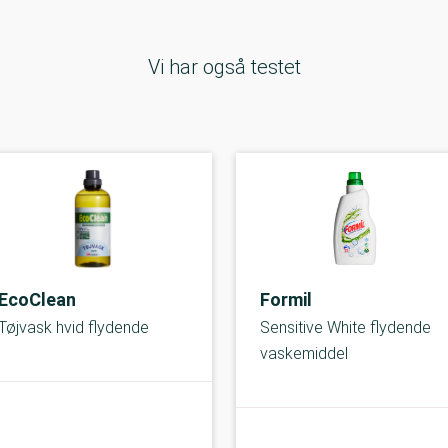
Vi har også testet
EcoClean
Formil
Tøjvask hvid flydende
Sensitive White flydende
vaskemiddel
A-kolbe