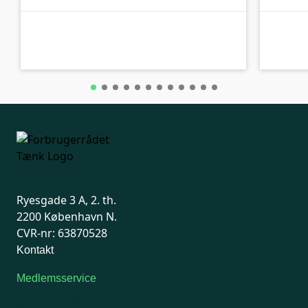
A-kolbe
A-kolbe
Ryesgade 3 A, 2. th.
2200 København N.
CVR-nr: 63870528
Kontakt
Medlemsservice
Man-tirsdag: kl. 9-12