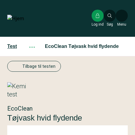
Gå
til
hovedindhold
Log ind
Søg
Menu
Test
···
EcoClean Tøjvask hvid flydende
Tilbage til testen
EcoClean
Tøjvask hvid flydende