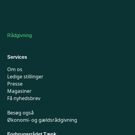
Onsdag: Lukket
Tors-fredag: kl. 9-12
7741 7741
Kontakt medlemsservice
Rådgivning
For medlemmer: 7741 7777
Man-fredag 9-15
Services
Om os
Ledige stillinger
Presse
Magasiner
Få nyhedsbrev
Besøg også
Økonomi- og gældsrådgivning
Forbrugerrådet Tænk