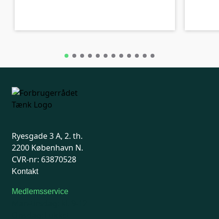
B-kolbe
B-kolbe
Ryesgade 3 A, 2. th.
2200 København N.
CVR-nr: 63870528
Kontakt
Medlemsservice
Man-tirsdag: kl. 9-12
Onsdag: Lukket