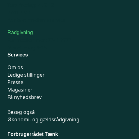
Tors-fredag: kl. 9-12
7741 7741
Kontakt medlemsservice
Rådgivning
For medlemmer: 7741 7777
Man-fredag 9-15
Services
Om os
Ledige stillinger
Presse
Magasiner
Få nyhedsbrev
Besøg også
Økonomi- og gældsrådgivning
Forbrugerrådet Tænk