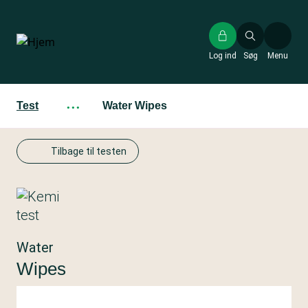
Gå
til
hovedindhold
Log ind
Søg
Menu
Test
···
Water Wipes
Tilbage til testen
Water
Wipes