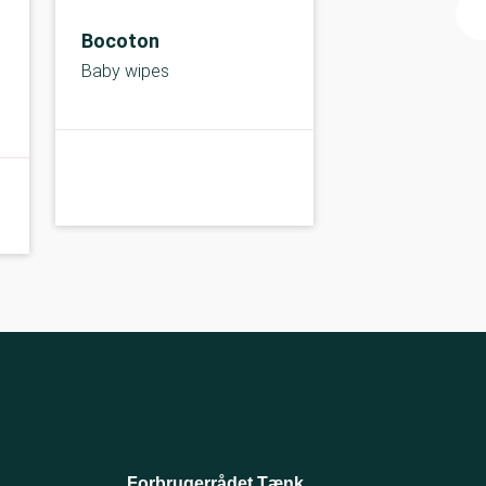
Bocoton
Baby wipes
C-kolbe
C-
Forbrugerrådet Tænk