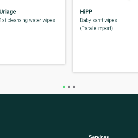
Uriage
HiPP
1st cleansing water wipes
Baby sanft wipes
(Parallelimport)
C-kolbe
Services