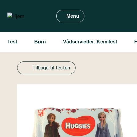
Gå
til
Menu
hovedindhold
Test
Børn
Vådservietter: Kemitest
H
Tilbage til testen