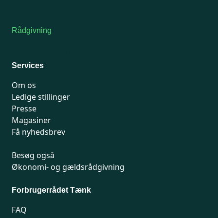
Kontakt medlemsservice
Rådgivning
For medlemmer: 7741 7777
Man-fredag 9-15
Services
Om os
Ledige stillinger
Presse
Magasiner
Få nyhedsbrev
Besøg også
Økonomi- og gældsrådgivning
Forbrugerrådet Tænk
FAQ