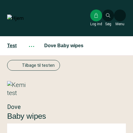
Gå
til
hovedindhold
Log ind
Søg
Menu
Test
···
Dove Baby wipes
Tilbage til testen
Dove
Baby wipes