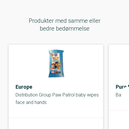
Produkter med samme eller
bedre bedømmelse
Europe
Pure 
Distribution Group Paw Patrol baby wipes
Baby 
face and hands
C-kolbe
C-kolbe