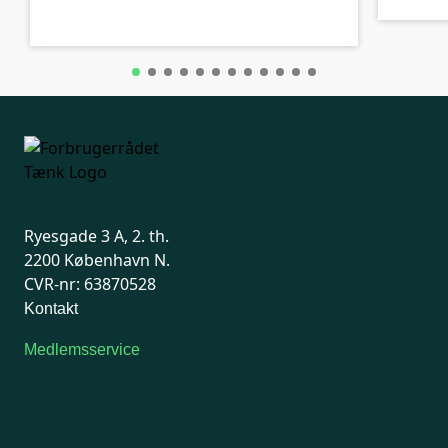
Ryesgade 3 A, 2. th.
2200 København N.
CVR-nr: 63870528
Kontakt
Medlemsservice
Man-tirsdag: kl. 9-12
Onsdag: Lukket
Tors-fredag: kl. 9-12
7741 7741