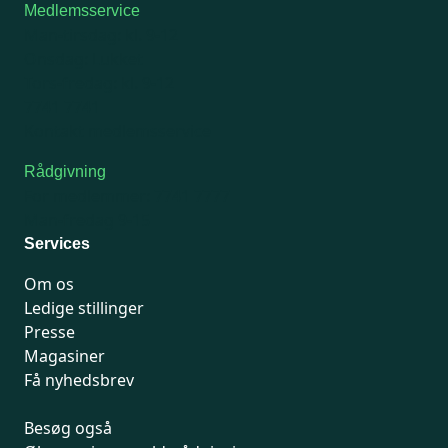
Medlemsservice
Man-tirsdag: kl. 9-12
Onsdag: Lukket
Tors-fredag: kl. 9-12
7741 7741
Kontakt medlemsservice
Rådgivning
For medlemmer: 7741 7777
Man-fredag 9-15
Services
Om os
Ledige stillinger
Presse
Magasiner
Få nyhedsbrev
Besøg også