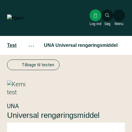
Gå
til
hovedindhold
Log ind
Søg
Menu
Test
···
UNA Universal rengøringsmiddel
Tilbage til testen
UNA
Universal rengøringsmiddel