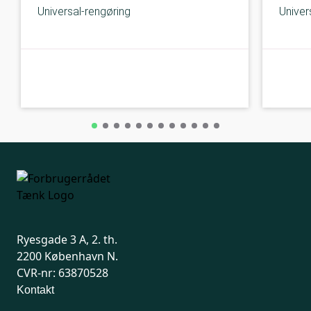
Universal-rengøring
Univer
B-kolbe
B-kolbe
Ryesgade 3 A, 2. th.
2200 København N.
CVR-nr: 63870528
Kontakt