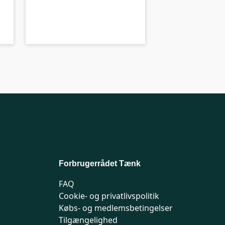
B-kolbe
B-
Forbrugerrådet Tænk
FAQ
Cookie- og privatlivspolitik
Købs- og medlemsbetingelser
Tilgængelighed