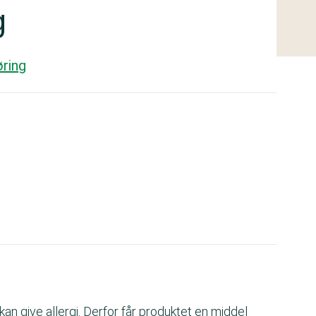
g
øring
an give allergi. Derfor får produktet en middel