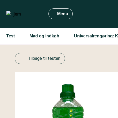
Gå
til
Menu
hovedindhold
Test
Mad og indkøb
Universalrengøring: 
Tilbage til testen