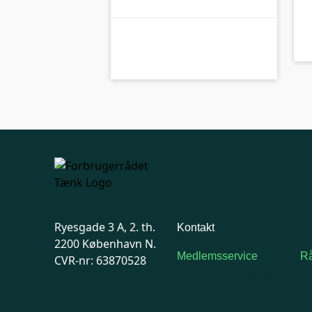
kolbe
B-kolbe
Ryesgade 3 A, 2. th.
Kontakt
2200 København N.
Medlemsservice
Rå
CVR-nr: 63870528
Man-tirsdag: kl. 9-12
F
Onsdag: Lukket
7
Tors-fredag: kl. 9-12
Ma