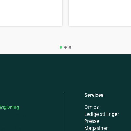
B-kolbe
Services
Om os
dgivning
Ledige stillinger
or medlemmer: 7741
Presse
777
Magasiner
n-fredag 9-15