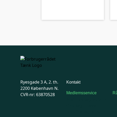
kolbe
B-kolbe
Ryesgade 3 A, 2. th.
Kontakt
2200 København N.
Medlemsservice
Rå
CVR-nr: 63870528
Man-tirsdag: kl. 9-12
F
Onsdag: Lukket
7
Tors-fredag: kl. 9-12
Ma