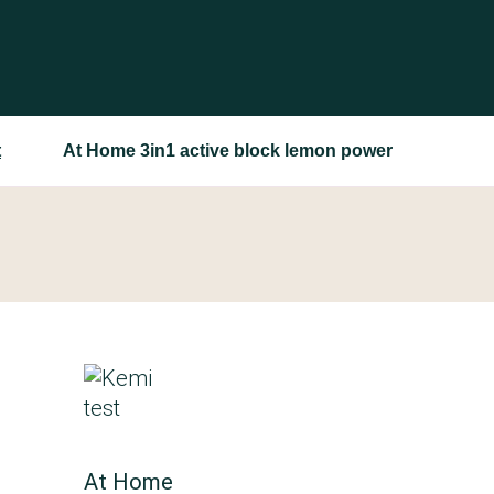
t
At Home 3in1 active block lemon power
At Home