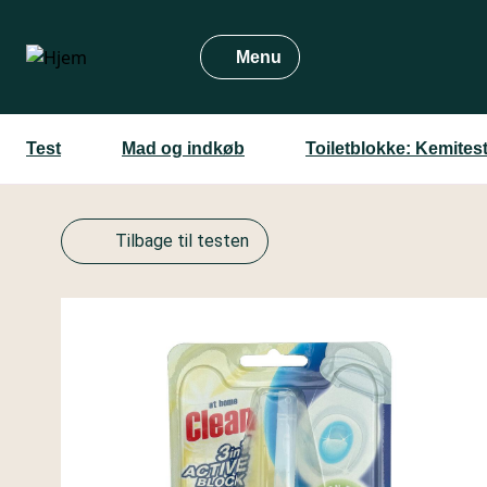
Gå
til
Menu
hovedindhold
Test
Mad og indkøb
Toiletblokke: Kemites
Tilbage til testen