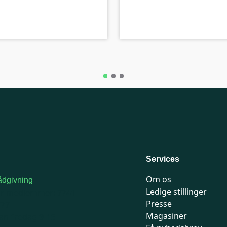
B-kolbe
Services
Om os
dgivning
Ledige stillinger
or medlemmer: 7741
Presse
777
Magasiner
n-fredag 9-15