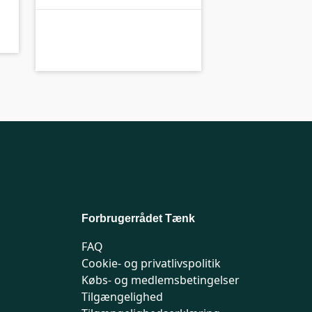
B-kolbe
B-
Forbrugerrådet Tænk
FAQ
Cookie- og privatlivspolitik
Købs- og medlemsbetingelser
Tilgængelighed