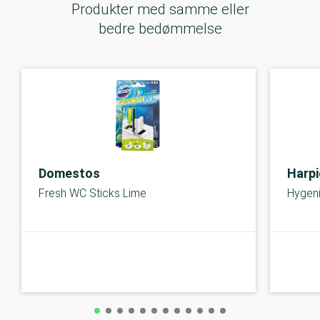
Produkter med samme eller
bedre bedømmelse
Domestos
Harpi
Fresh WC Sticks Lime
Hygeni
B-kolbe
B-kolbe