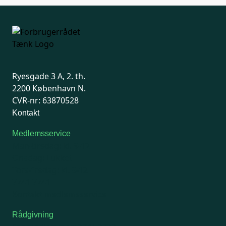
Ryesgade 3 A, 2. th.
2200 København N.
CVR-nr: 63870528
Kontakt
Medlemsservice
Man-tirsdag: kl. 9-12
Onsdag: Lukket
Tors-fredag: kl. 9-12
7741 7741
Kontakt medlemsservice
Rådgivning