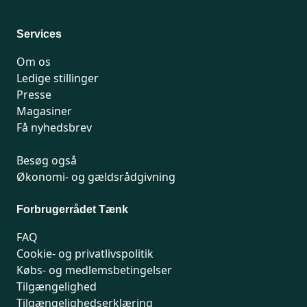
For medlemmer: 7741 7777
Man-fredag 9-15
Services
Om os
Ledige stillinger
Presse
Magasiner
Få nyhedsbrev
Besøg også
Økonomi- og gældsrådgivning
Forbrugerrådet Tænk
FAQ
Cookie- og privatlivspolitik
Købs- og medlemsbetingelser
Tilgængelighed
Tilgængelighedserklæring