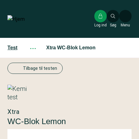
Gå
til
hovedindhold
Log ind
Søg
Menu
Test
···
Xtra WC-Blok Lemon
Tilbage til testen
Xtra
WC-Blok Lemon