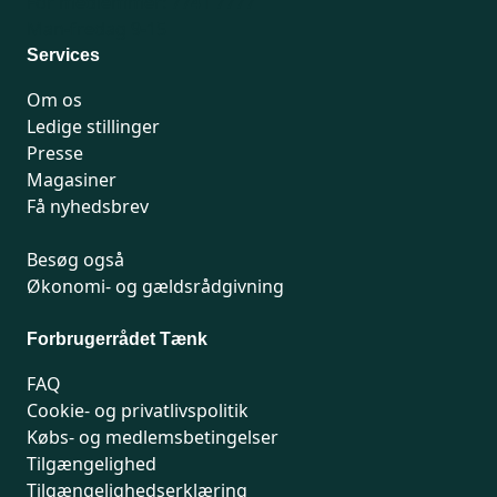
For medlemmer: 7741 7777
Man-fredag 9-15
Services
Om os
Ledige stillinger
Presse
Magasiner
Få nyhedsbrev
Besøg også
Økonomi- og gældsrådgivning
Forbrugerrådet Tænk
FAQ
Cookie- og privatlivspolitik
Købs- og medlemsbetingelser
Tilgængelighed
Tilgængelighedserklæring