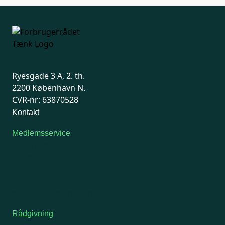
Ryesgade 3 A, 2. th.
2200 København N.
CVR-nr: 63870528
Kontakt
Medlemsservice
Man-tirsdag: kl. 9-12
Onsdag: Lukket
Tors-fredag: kl. 9-12
7741 7741
Kontakt medlemsservice
Rådgivning