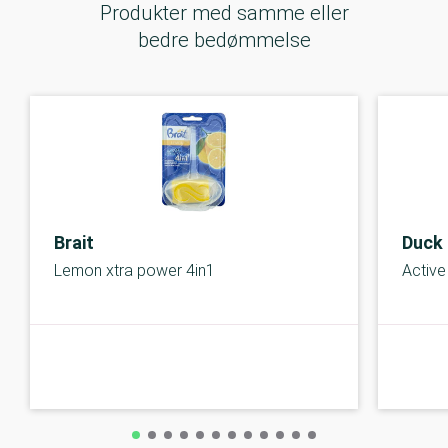
Produkter med samme eller
bedre bedømmelse
Brait
Duck
Lemon xtra power 4in1
Active
B-kolbe
B-kolbe