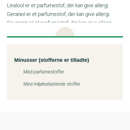
Linalool er et parfumestof, der kan give allergi.
Geraniol er et parfumestof, der kan give allergi.
Coumarin er et parfumestof, der kan give allergi.
Citral er et parfumestof, der kan give allergi.
Alpha-isomethyl ionone er et parfumestof, der kan
give allergi.
Minusser (stofferne er tilladte)
Kemitest
Minusser (stofferne er tilladte)
Med parfumestoffer
Med miljøbelastende stoffer