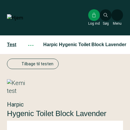
Gå
til
hovedindhold
Log ind
Søg
Menu
Test
···
Harpic Hygenic Toilet Block Lavender
Tilbage til testen
Harpic
Hygenic Toilet Block Lavender