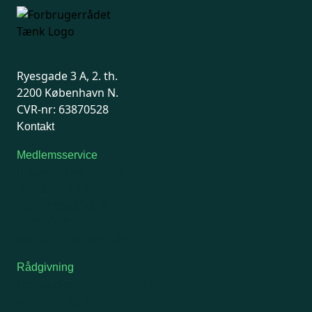
Ryesgade 3 A, 2. th.
2200 København N.
CVR-nr: 63870528
Kontakt
Medlemsservice
Man-tirsdag: kl. 9-12
Onsdag: Lukket
Tors-fredag: kl. 9-12
7741 7741
Kontakt medlemsservice
Rådgivning
For medlemmer: 7741 7777
Man-fredag 9-15