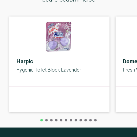
Harpic
Dome
Hygenic Toilet Block Lavender
Fresh 
B-kolbe
B-kolbe