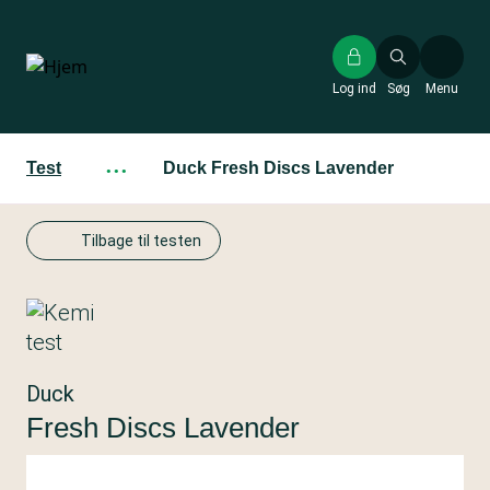
Gå
til
hovedindhold
Log ind
Søg
Menu
Test
···
Duck Fresh Discs Lavender
Tilbage til testen
Duck
Fresh Discs Lavender