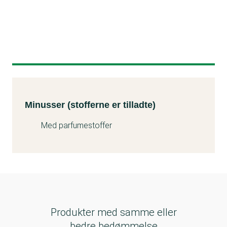
Minusser (stofferne er tilladte)
Kemitest
Minusser (stofferne er tilladte)
Med parfumestoffer
Produkter med samme eller
bedre bedømmelse