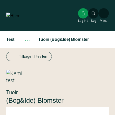
Gå
til
hovedindhold
Log ind
Søg
Menu
Test
···
Tuoin (Bog&Ide) Blomster
Tilbage til testen
Tuoin
(Bog&Ide) Blomster