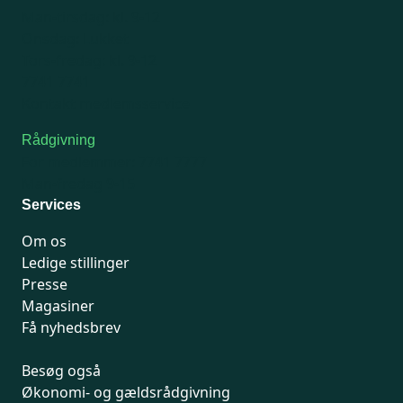
Man-tirsdag: kl. 9-12
Onsdag: Lukket
Tors-fredag: kl. 9-12
7741 7741
Kontakt medlemsservice
Rådgivning
For medlemmer: 7741 7777
Man-fredag 9-15
Services
Om os
Ledige stillinger
Presse
Magasiner
Få nyhedsbrev
Besøg også
Økonomi- og gældsrådgivning