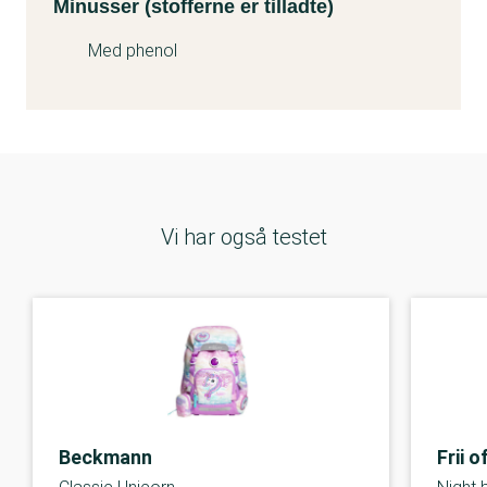
Minusser (stofferne er tilladte)
Med phenol
Vi har også testet
Beckmann
Frii 