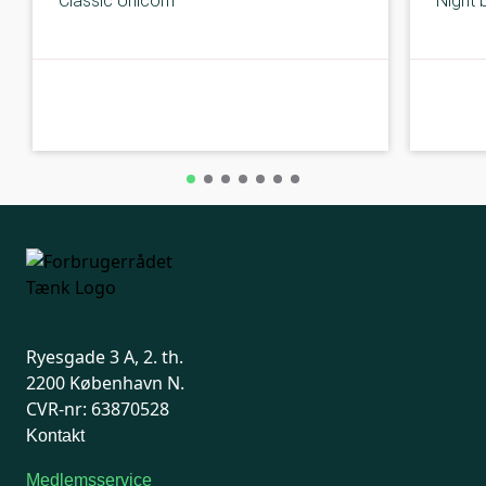
Classic Unicorn
Night 
B-kolbe
B-kolbe
Ryesgade 3 A, 2. th.
2200 København N.
CVR-nr: 63870528
Kontakt
Medlemsservice