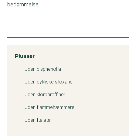
bedømmelse.
Kemitest
Plusser
Minuss
Uden bisphenol a
Uden cykliske siloxaner
Uden klorparaffiner
Uden flammehæmmere
Uden ftalater