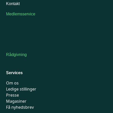
Kontakt
Medlemsservice
Man-tirsdag: kl. 9-12
Onsdag: Lukket
Tors-fredag: kl. 9-12
7741 7741
Kontakt medlemsservice
Rådgivning
For medlemmer: 7741 7777
Man-fredag 9-15
Services
Om os
Ledige stillinger
Presse
Magasiner
Få nyhedsbrev