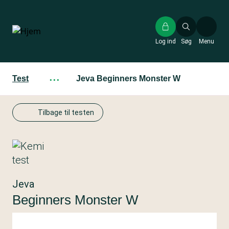
Gå
til
hovedindhold
Log ind
Søg
Menu
Test
···
Jeva Beginners Monster W
Tilbage til testen
Jeva
Beginners Monster W