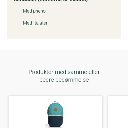
på skulderremmene.
Med phenol
De oplyser, at de omgående har standset brugen af
reflekserne, hvori ftalaten er fundet i det nederste
Med ftalater
og indkapslede farvede materiale.
Producenten vurderer, at der ikke er direkte
hudkontakt med det ftalatholdige materiale, da der
oven på det ftalatholdige materiale er påsyet det
reflekterende materiale, som ikke indeholder
Produkter med samme eller
ftalater.
bedre bedømmelse
”Vores producent – og dermed vi – har desværre
overset den pågældende fejl. En test af
refleksmaterialets råmateriale fra vores producent i
marts 2020 bekræftede, at materialet ikke indeholdt
ftalater på dette tidspunkt. Det har altid været
Jeva’s erklærede målsætning at levere skoletasker,