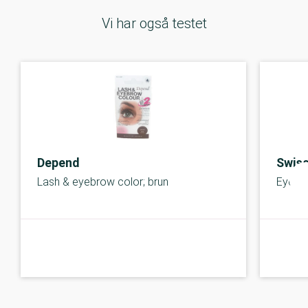
Vi har også testet
Depend
Swis
Lash & eyebrow color; brun
Eyelas
B-kolbe
B-kolbe