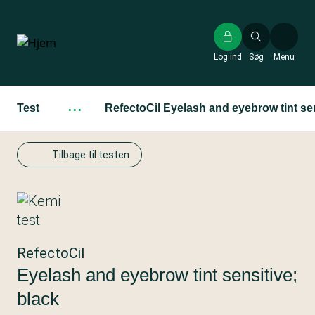
Gå
til
hovedindhold
Log ind
Søg
Menu
Test
···
RefectoCil Eyelash and eyebrow tint sen
Tilbage til testen
RefectoCil
Eyelash and eyebrow tint sensitive;
black