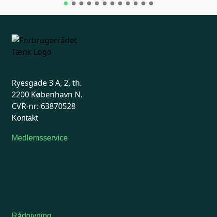
Ryesgade 3 A, 2. th.
2200 København N.
CVR-nr: 63870528
Kontakt
Medlemsservice
Man-tirsdag: kl. 9-12
Onsdag: Lukket
Tors-fredag: kl. 9-12
7741 7741
Kontakt medlemsservice
Rådgivning