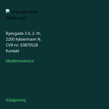
Ryesgade 3 A, 2. th.
2200 København N.
CVR-nr: 63870528
Kontakt
Medlemsservice
Man-tirsdag: kl. 9-12
Onsdag: Lukket
Tors-fredag: kl. 9-12
7741 7741
Kontakt medlemsservice
Rådgivning
For medlemmer: 7741 7777