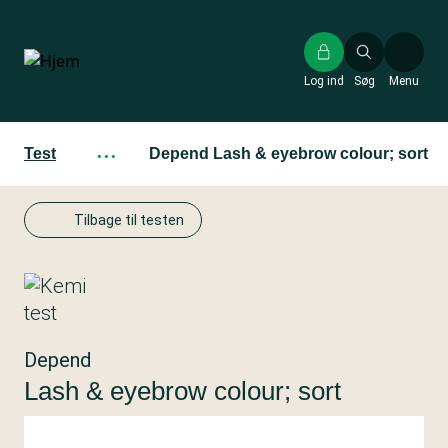
Gå
til
hovedindhold
Log ind
Søg
Menu
Test
···
Depend Lash & eyebrow colour; sort
Tilbage til testen
Depend
Lash & eyebrow colour; sort