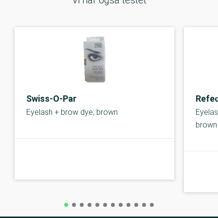
Vi har også testet
Swiss-O-Par
Refec
Eyelash + brow dye; brown
Eyelas
brown
B-kolbe
B-kolbe