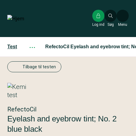
Gå
til
hovedindhold
Log ind
Søg
Menu
Test
···
RefectoCil Eyelash and eyebrow tint; No
Tilbage til testen
RefectoCil
Eyelash and eyebrow tint; No. 2
blue black