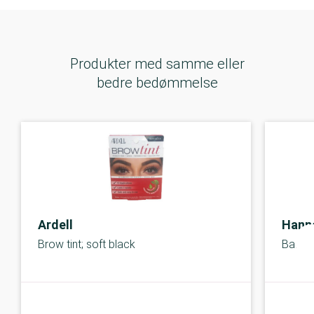
Produkter med samme eller
bedre bedømmelse
Ardell
Hann
Brow tint; soft black
Bang C