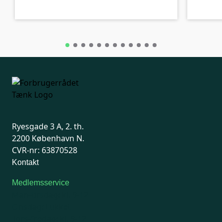
C-kolbe
C-kolbe
Ryesgade 3 A, 2. th.
2200 København N.
CVR-nr: 63870528
Kontakt
Medlemsservice
Man-tirsdag: kl. 9-12
Onsdag: Lukket
Tors-fredag: kl. 9-12