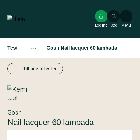
Gå
til
hovedindhold
Log ind
Søg
Menu
Test
···
Gosh Nail lacquer 60 lambada
Tilbage til testen
Gosh
Nail lacquer 60 lambada