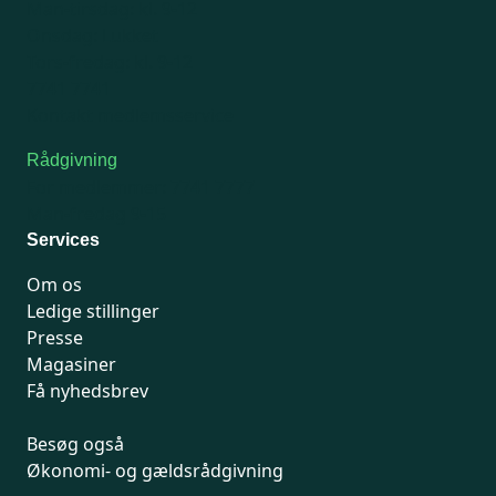
Man-tirsdag: kl. 9-12
Onsdag: Lukket
Tors-fredag: kl. 9-12
7741 7741
Kontakt medlemsservice
Rådgivning
For medlemmer: 7741 7777
Man-fredag 9-15
Services
Om os
Ledige stillinger
Presse
Magasiner
Få nyhedsbrev
Besøg også
Økonomi- og gældsrådgivning