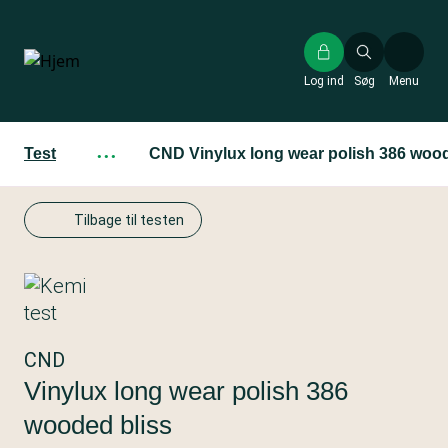
Gå
til
hovedindhold
Log ind
Søg
Menu
Test
···
CND Vinylux long wear polish 386 wood
Tilbage til testen
CND
Vinylux long wear polish 386
wooded bliss