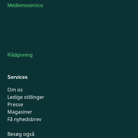
Medlemsservice
Man-tirsdag: kl. 9-12
Onsdag: Lukket
Tors-fredag: kl. 9-12
7741 7741
Kontakt medlemsservice
Rådgivning
For medlemmer: 7741 7777
Man-fredag 9-15
Services
Om os
Ledige stillinger
Presse
Magasiner
Få nyhedsbrev
Besøg også