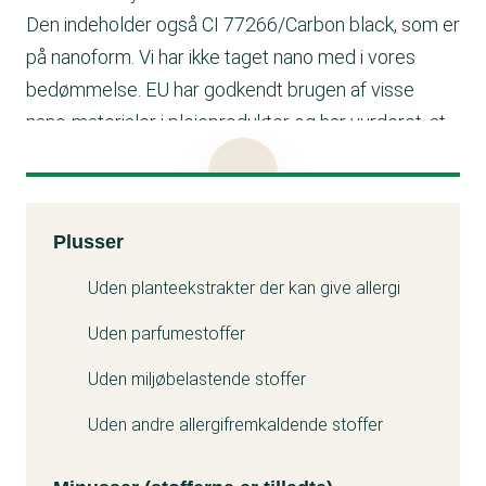
Den indeholder også CI 77266/Carbon black, som er
på nanoform. Vi har ikke taget nano med i vores
bedømmelse. EU har godkendt brugen af visse
nano-materialer i plejeprodukter og har vurderet, at
det er sikkert, så længe produktet bruges på uskadt
hud og ikke som aerosolspray.
Luft gerne ud, når du lægger neglelak på og undgå
Kemitest
Plusser
at få neglelak på huden.
Minuss
Uden planteekstrakter der kan give allergi
Uden parfumestoffer
Uden miljøbelastende stoffer
Uden andre allergifremkaldende stoffer