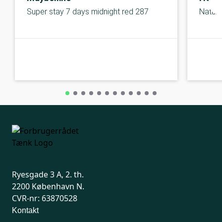
Super stay 7 days midnight red 287
Natura
C-kolbe
C-kolbe
Ryesgade 3 A, 2. th.
2200 København N.
CVR-nr: 63870528
Kontakt