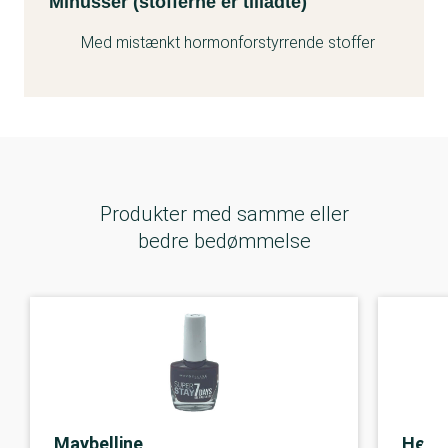
Minusser (stofferne er tilladte)
Med mistænkt hormonforstyrrende stoffer
Produkter med samme eller
bedre bedømmelse
Maybelline
Herô