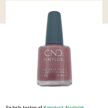
Se hele testen af
Kemitest: Neglelak