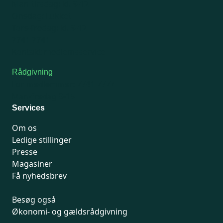
Man-tirsdag: kl. 9-12
Onsdag: Lukket
Tors-fredag: kl. 9-12
7741 7741
Kontakt medlemsservice
Rådgivning
For medlemmer: 7741 7777
Man-fredag 9-15
Services
Om os
Ledige stillinger
Presse
Magasiner
Få nyhedsbrev
Besøg også
Økonomi- og gældsrådgivning