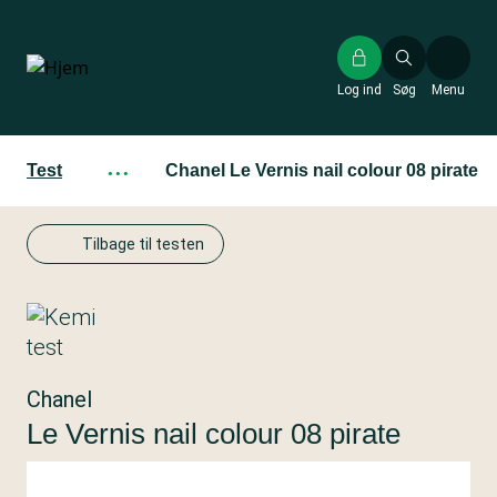
Gå
til
hovedindhold
Log ind
Søg
Menu
Test
···
Chanel Le Vernis nail colour 08 pirate
Tilbage til testen
Chanel
Le Vernis nail colour 08 pirate