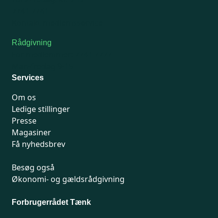
7741 7741
Kontakt medlemsservice
Rådgivning
For medlemmer: 7741 7777
Man-fredag 9-15
Services
Om os
Ledige stillinger
Presse
Magasiner
Få nyhedsbrev
Besøg også
Økonomi- og gældsrådgivning
Forbrugerrådet Tænk