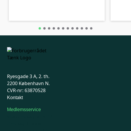
A-kolbe
A-kolbe
Ryesgade 3 A, 2. th.
2200 København N.
CVR-nr: 63870528
Kontakt
Medlemsservice
Man-tirsdag: kl. 9-12
Onsdag: Lukket
Tors-fredag: kl. 9-12