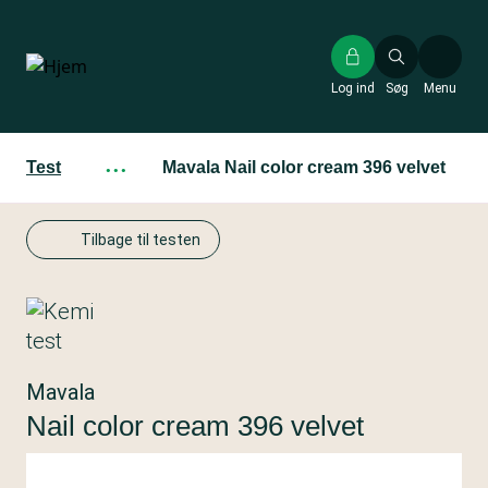
Gå
til
hovedindhold
Log ind
Søg
Menu
Test
···
Mavala Nail color cream 396 velvet
Tilbage til testen
Mavala
Nail color cream 396 velvet