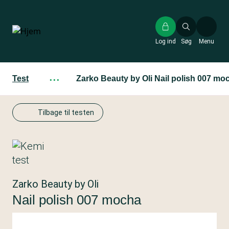
Gå
til
hovedindhold
Log ind
Søg
Menu
Test
···
Zarko Beauty by Oli Nail polish 007 mo
Tilbage til testen
Zarko Beauty by Oli
Nail polish 007 mocha