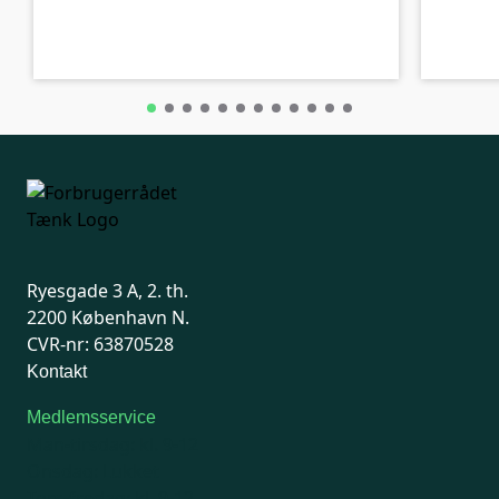
A-kolbe
A-kolbe
Ryesgade 3 A, 2. th.
2200 København N.
CVR-nr: 63870528
Kontakt
Medlemsservice
Man-tirsdag: kl. 9-12
Onsdag: Lukket
Tors-fredag: kl. 9-12