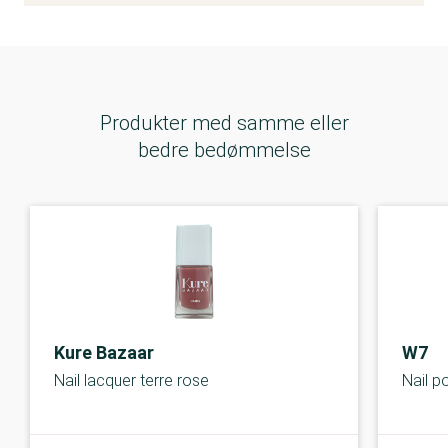
Produkter med samme eller
bedre bedømmelse
Kure Bazaar
W7
Nail lacquer terre rose
Nail po