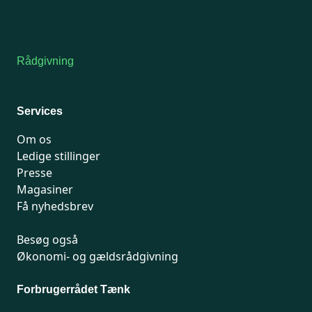
7741 7741
Kontakt medlemsservice
Rådgivning
For medlemmer: 7741 7777
Man-fredag 9-15
Services
Om os
Ledige stillinger
Presse
Magasiner
Få nyhedsbrev
Besøg også
Økonomi- og gældsrådgivning
Forbrugerrådet Tænk