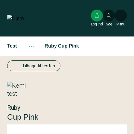
Gå
til
hovedindhold
Log ind
Søg
Menu
Test
···
Ruby Cup Pink
Tilbage til testen
Ruby
Cup Pink