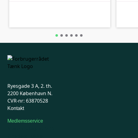
B-kolbe
B-kolbe
Ryesgade 3 A, 2. th.
2200 København N.
CVR-nr: 63870528
Kontakt
Medlemsservice
Man-tirsdag: kl. 9-12
Onsdag: Lukket