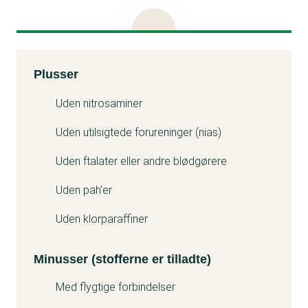
menstruationskopper. Derfor får Ruby Cup en
middel kemibedømmelse.
Kemitest
Plusser
Minuss
Uden nitrosaminer
Uden utilsigtede forureninger (nias)
Uden ftalater eller andre blødgørere
Uden pah'er
Uden klorparaffiner
Minusser (stofferne er tilladte)
Med flygtige forbindelser