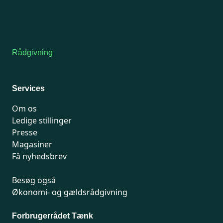
Tors-fredag: kl. 9-12
7741 7741
Kontakt medlemsservice
Rådgivning
For medlemmer: 7741 7777
Man-fredag 9-15
Services
Om os
Ledige stillinger
Presse
Magasiner
Få nyhedsbrev
Besøg også
Økonomi- og gældsrådgivning
Forbrugerrådet Tænk