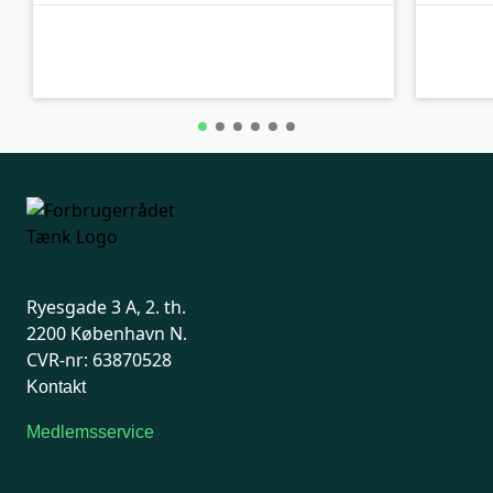
B-kolbe
B-kolbe
Ryesgade 3 A, 2. th.
2200 København N.
CVR-nr: 63870528
Kontakt
Medlemsservice
Man-tirsdag: kl. 9-12
Onsdag: Lukket