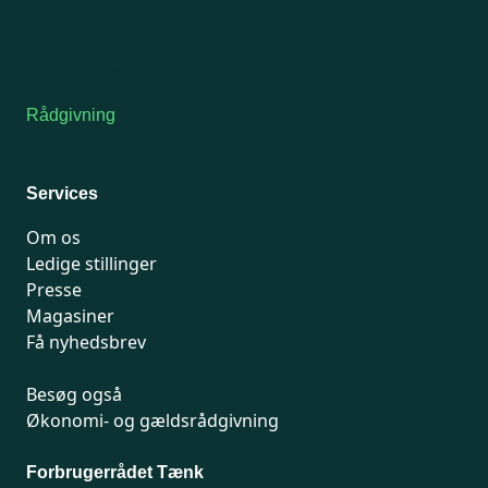
Tors-fredag: kl. 9-12
7741 7741
Kontakt medlemsservice
Rådgivning
For medlemmer: 7741 7777
Man-fredag 9-15
Services
Om os
Ledige stillinger
Presse
Magasiner
Få nyhedsbrev
Besøg også
Økonomi- og gældsrådgivning
Forbrugerrådet Tænk