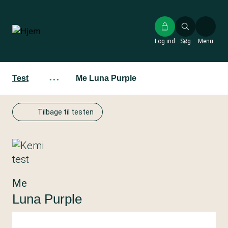
Gå
til
hovedindhold
Log ind
Søg
Menu
Test
···
Me Luna Purple
Tilbage til testen
Me
Luna Purple