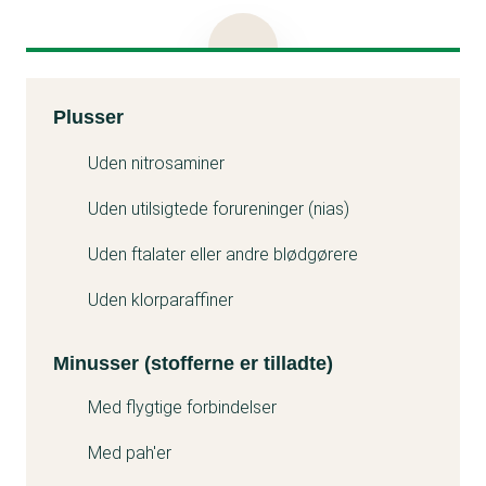
menstruationskopper. Menstruationskoppen
indeholdt også mindre mængder PAH'er heriblandt
naftalin, der kan vær kræftfremkaldende. Derfor får
Kemitest
Plusser
Me Luna Purple en middel kemibedømmelse.
Minuss
Uden nitrosaminer
Uden utilsigtede forureninger (nias)
Uden ftalater eller andre blødgørere
Uden klorparaffiner
Minusser (stofferne er tilladte)
Med flygtige forbindelser
Med pah'er